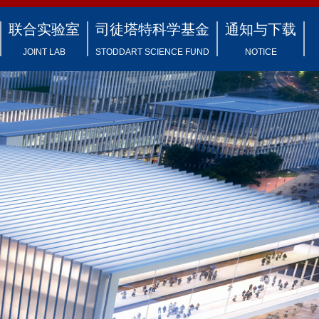
联合实验室
司徒塔特科学基金
通知与下载
JOINT LAB
STODDART SCIENCE FUND
NOTICE
企业联合实验室
基金简介
重要通知
国际联合实验室
司徒塔特教授纪念专栏
制度发布
综合办事
实验安全
常用下载